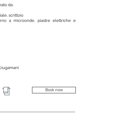
mato da:
le, scrittoio
rno a microonde, piastre elettriche e
sciugamani
Book now