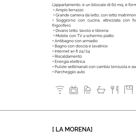
L’appartamento, è un bilocale di 60 mq, è for
+
Ampio terrazzo
+
Grande camera da letto, con letto matrimonia
+
Soggiorno con cucina, attrezzata con fo
frigorifero
+
Divano letto, tavolo e libreria
+
Mobile con TV a schermo piatto
+
Antibagno con armadio
+
Bagno con doccia e lavatrice
+
Internet wi-fi 24/24
+
Riscaldamento
+
Energia elettrica
+
Pulizie settimanali con cambio lenzuola e a
+
Parcheggio auto
[ LA MORENA
]