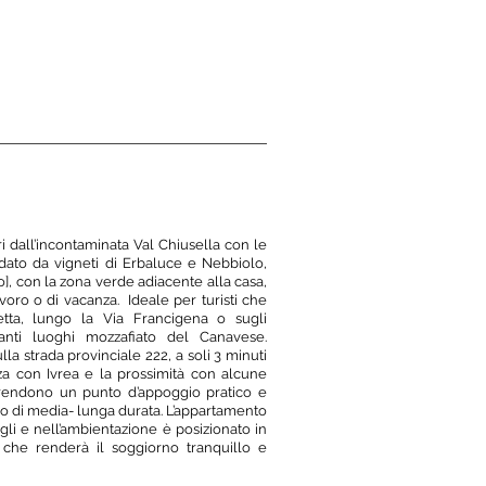
Book A Room
ARE
i dall’incontaminata Val Chiusella con le
ndato da vigneti di Erbaluce e Nebbiolo,
o], con la zona verde adiacente alla casa,
avoro o di vacanza. Ideale per turisti che
etta, lungo la Via Francigena o sugli
tanti luoghi mozzafiato del Canavese.
a strada provinciale 222, a soli 3 minuti
nza con Ivrea e la prossimità con alcune
 rendono un punto d’appoggio pratico e
ro di media- lunga durata. L’appartamento
agli e nell’ambientazione è posizionato in
 che renderà il soggiorno tranquillo e