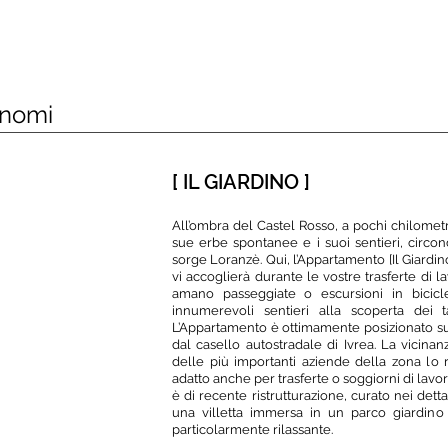
ROOMS
EXPERIENCES
WHERE WE 
onomi
[ IL GIARDINO
]
All’ombra del Castel Rosso, a pochi chilometr
sue erbe spontanee e i suoi sentieri, circo
sorge Loranzè.
Qui, l’Appartamento [Il Giardin
vi accoglierà durante le vostre trasferte di l
amano passeggiate o escursioni in bicicl
innumerevoli sentieri alla scoperta dei 
L’Appartamento è ottimamente posizionato sull
dal casello autostradale di Ivrea. La vicina
delle più importanti aziende della zona lo
adatto anche per trasferte o soggiorni di lavo
è di recente ristrutturazione, curato nei dett
una villetta immersa in un parco giardino
particolarmente rilassante.