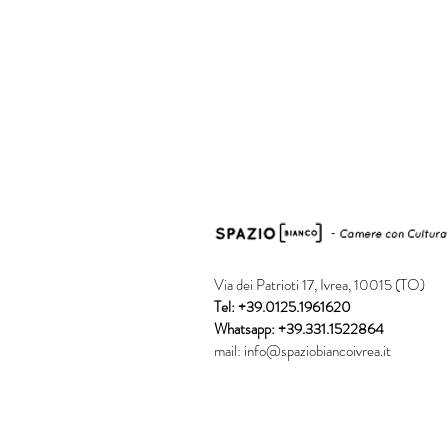
Via dei Patrioti 17, Ivrea, 10015 (TO)
Tel: +39.0125.1961620
Whatsapp: +39.331.1522864
mail:
info@spaziobiancoivrea.it