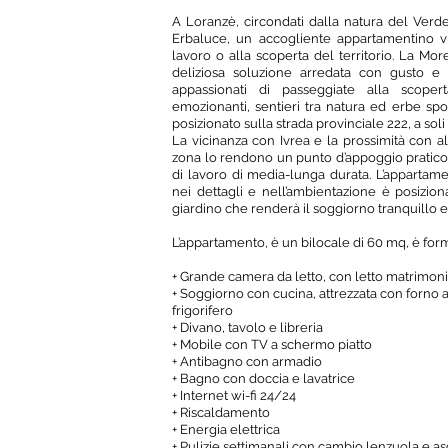
A Loranzè, circondati dalla natura del Ver
Erbaluce, un accogliente appartamentino v
lavoro o alla scoperta del territorio. La Mo
deliziosa soluzione arredata con gusto e 
appassionati di passeggiate alla scoper
emozionanti, sentieri tra natura ed erbe s
posizionato sulla strada provinciale 222, a soli
La vicinanza con Ivrea e la prossimità con a
zona lo rendono un punto d’appoggio pratico 
di lavoro di media-lunga durata. L’appartame
nei dettagli e nell’ambientazione è posizio
giardino che renderà il soggiorno tranquillo e
L’appartamento, è un bilocale di 60 mq, è for
+
Grande camera da letto, con letto matrimonia
+
Soggiorno con cucina, attrezzata con forno a
frigorifero
+
Divano, tavolo e libreria
+
Mobile con TV a schermo piatto
+
Antibagno con armadio
+
Bagno con doccia e lavatrice
+
Internet wi-fi 24/24
+
Riscaldamento
+
Energia elettrica
+
Pulizie settimanali con cambio lenzuola e a