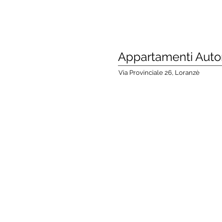
HOME
COVID-19
Appartamenti Aut
Via Provinciale 26, Loranzè