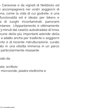
de Canavese e da vigneti di Nebbiolo ed
i accompagnerà nei vostri soggiorni di
rena, come la vista di cui godrete, è una
funzionalità ed è ideale per bikers e
ta di luoghi incontaminati, panorami
pontanee. L’Appartamento è ottimamente
 3 minuti dal casello autostradale di Ivrea.
lcune delle più importanti aziende della
e adatto anche per trasferte o soggiorni
nto è di recente ristrutturazione, curato
nato in una villetta immersa in un parco
 particolarmente rilassante.
mato da:
le, scrittoio
 microonde, piastre elettriche e
sciugamani