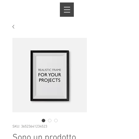
Book A Room
SKU: 36523641234523
Sono un prodotto