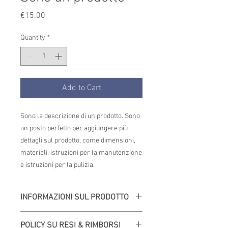
Price
€15.00
Quantity
*
Add to Cart
Sono la descrizione di un prodotto. Sono 
un posto perfetto per aggiungere più 
dettagli sul prodotto, come dimensioni, 
materiali, istruzioni per la manutenzione 
e istruzioni per la pulizia.
INFORMAZIONI SUL PRODOTTO
Questi sono i dettagli di un prodotto. Sono
POLICY SU RESI & RIMBORSI
un posto perfetto per aggiungere