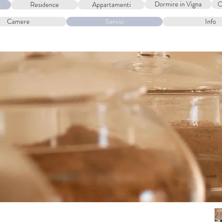
Dormire in Vigna
O
Residence
Appartamenti
ROOMS
EXPERIENCES
WHERE WE 
Camere
Servizi
Info