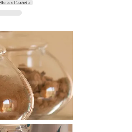
fferte e Pacchetti
Book A Room
ARE