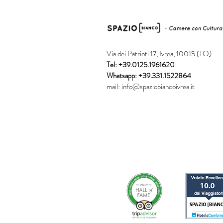
Via dei Patrioti 17, Ivrea, 10015 (TO)
Tel: +39.0125.1961620
Whatsapp: +39.331.1522864
mail:
info@spaziobiancoivrea.it