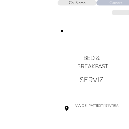
Chi Siamo
Camere
HOME
COVID-19
BED &
BREAKFAST
SERVIZI
VIA DEI PATRIOTI 17 IVREA