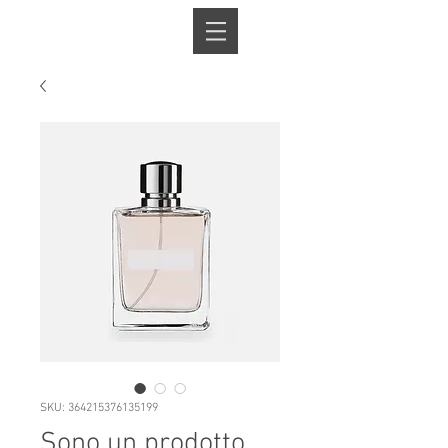
Book A Room
SKU: 364215376135199
Sono un prodotto