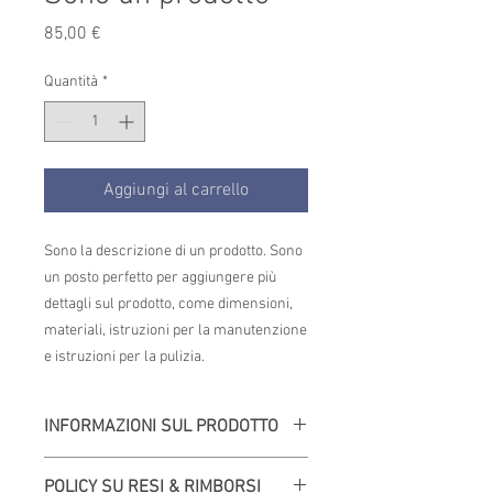
Prezzo
85,00 €
Quantità
*
Aggiungi al carrello
Sono la descrizione di un prodotto. Sono 
un posto perfetto per aggiungere più 
dettagli sul prodotto, come dimensioni, 
materiali, istruzioni per la manutenzione 
e istruzioni per la pulizia.
INFORMAZIONI SUL PRODOTTO
Questi sono i dettagli di un prodotto. Sono
POLICY SU RESI & RIMBORSI
un posto perfetto per aggiungere