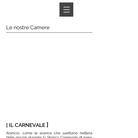
Book A Room
Le nostre Camere
]
[ IL CARNEVALE
Arancio, come le arance che saettano nell’aria
delle piazze durante lo Storico Carnevale di Ivrea.