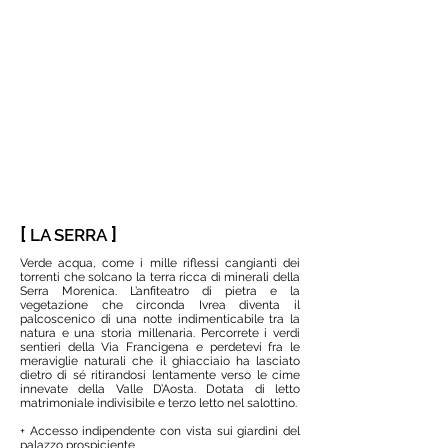
[
]
LA SERRA
Verde acqua, come i mille riflessi cangianti dei
torrenti che solcano la terra ricca di minerali della
Serra Morenica. L’anfiteatro di pietra e la
vegetazione che circonda Ivrea diventa il
palcoscenico di una notte indimenticabile tra la
natura e una storia millenaria. Percorrete i verdi
sentieri della Via Francigena e perdetevi fra le
meraviglie naturali che il ghiacciaio ha lasciato
dietro di sé ritirandosi lentamente verso le cime
innevate della Valle D’Aosta. Dotata di letto
matrimoniale indivisibile e terzo letto nel salottino.
+ Accesso indipendente con vista sui giardini del
palazzo prospiciente