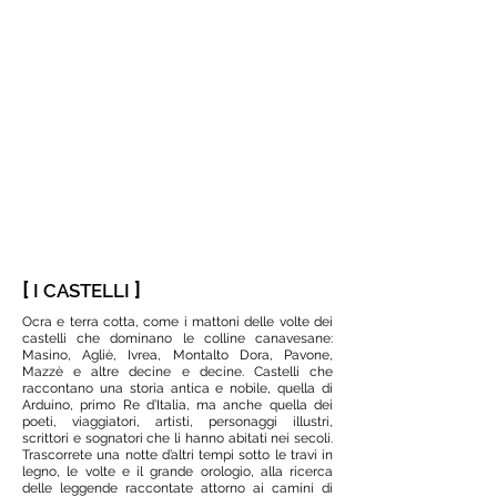
[
]
I CASTELLI
Ocra e terra cotta, come i mattoni delle volte dei
castelli che dominano le colline canavesane:
Masino, Agliè, Ivrea, Montalto Dora, Pavone,
Mazzè e altre decine e decine. Castelli che
raccontano una storia antica e nobile, quella di
Arduino, primo Re d’Italia, ma anche quella dei
poeti, viaggiatori, artisti, personaggi illustri,
scrittori e sognatori che li hanno abitati nei secoli.
Trascorrete una notte d’altri tempi sotto le travi in
legno, le volte e il grande orologio, alla ricerca
delle leggende raccontate attorno ai camini di