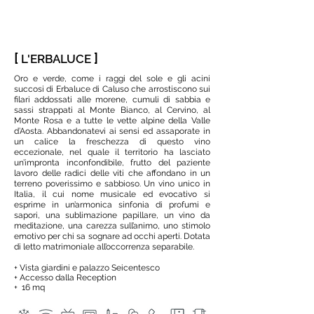
[
]
L'ERBALUCE
Oro e verde, come i raggi del sole e gli acini
succosi di Erbaluce di Caluso che arrostiscono sui
filari addossati alle morene, cumuli di sabbia e
sassi strappati al Monte Bianco, al Cervino, al
Monte Rosa e a tutte le vette alpine della Valle
d’Aosta. Abbandonatevi ai sensi ed assaporate in
un calice la freschezza di questo vino
eccezionale, nel quale il territorio ha lasciato
un’impronta inconfondibile, frutto del paziente
lavoro delle radici delle viti che affondano in un
terreno poverissimo e sabbioso. Un vino unico in
Italia, il cui nome musicale ed evocativo si
esprime in un’armonica sinfonia di profumi e
sapori, una sublimazione papillare, un vino da
meditazione, una carezza sull’animo, uno stimolo
emotivo per chi sa sognare ad occhi aperti. Dotata
di letto matrimoniale all’occorrenza separabile.
+ Vista giardini e palazzo Seicentesco
+ Accesso dalla Reception
+ 16 mq