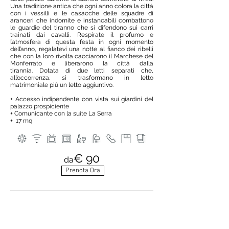
Una tradizione antica che ogni anno colora la città
con i vessilli e le casacche delle squadre di
aranceri che indomite e instancabili combattono
le guardie del tiranno che si difendono sui carri
trainati dai cavalli. Respirate il profumo e
l’atmosfera di questa festa in ogni momento
dell’anno, regalatevi una notte al fianco dei ribelli
che con la loro rivolta cacciarono il Marchese del
Monferrato e liberarono la città dalla
tirannia. Dotata di due letti separati che,
all’occorrenza, si trasformano in letto
matrimoniale più un letto aggiuntivo.
+ Accesso indipendente con vista sui giardini del
palazzo prospiciente
+ Comunicante con la suite La Serra
+ 17 mq
€ 90
da
Prenota Ora