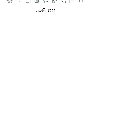
€ 90
da
Prenota Ora
[
]
IL GIACOSA
Viola e lilla, come i tendaggi in morbido velluto dei
teatri di inizio secolo e le vesti sontuose della