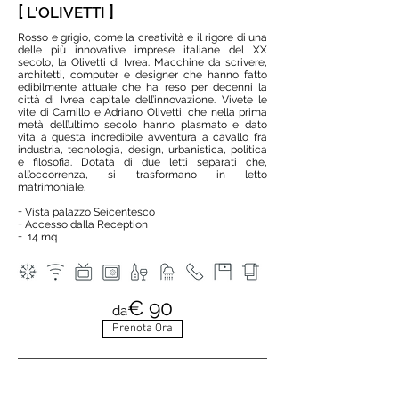
[
]
L'OLIVETTI
Rosso e grigio, come la creatività e il rigore di una
delle più innovative imprese italiane del XX
secolo, la Olivetti di Ivrea. Macchine da scrivere,
architetti, computer e designer che hanno fatto
edibilmente attuale che ha reso per decenni la
città di Ivrea capitale dell’innovazione. Vivete le
vite di Camillo e Adriano Olivetti, che nella prima
metà dell’ultimo secolo hanno plasmato e dato
vita a questa incredibile avventura a cavallo fra
industria, tecnologia, design, urbanistica, politica
e filosofia. Dotata di due letti separati che,
all’occorrenza, si trasformano in letto
matrimoniale.
+ Vista palazzo Seicentesco
+ Accesso dalla Reception
+ 14 mq
€ 90
da
Prenota Ora