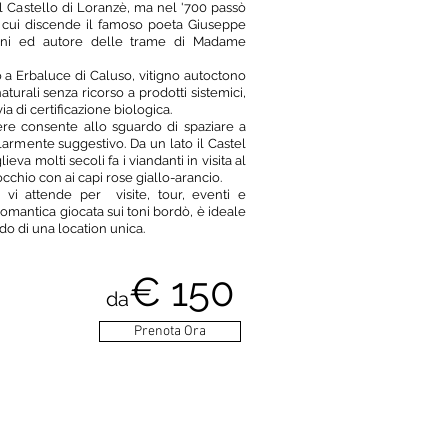
 Castello di Loranzè, ma nel '700 passò
 cui discende il famoso poeta Giuseppe
ccini ed autore delle trame di Madame
o a Erbaluce di Caluso, vitigno autoctono
turali senza ricorso a prodotti sistemici,
n via di certificazione biologica.
re consente allo sguardo di spaziare a
armente suggestivo. Da un lato il Castel
eva molti secoli fa i viandanti in visita al
'occhio con ai capi rose giallo-arancio.
 vi attende per visite, tour, eventi e
omantica giocata sui toni bordò, è ideale
do di una location unica.
€ 150
da
Prenota Ora