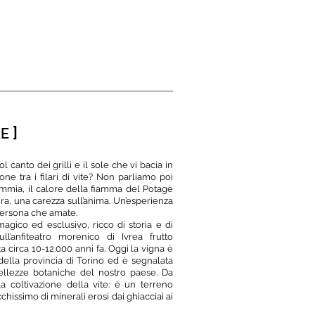
Book A Room
SIAMO
]
RE
canto dei grilli e il sole che vi bacia in
ne tra i filari di vite? Non parliamo poi
emmia, il calore della fiamma del Potagè
a, una carezza sull’anima. Un’esperienza
persona che amate.
gico ed esclusivo, ricco di storia e di
ll’anfiteatro morenico di Ivrea frutto
a circa 10-12.000 anni fa. Oggi la vigna è
ci della provincia di Torino ed è segnalata
ellezze botaniche del nostro paese. Da
la coltivazione della vite: è un terreno
hissimo di minerali erosi dai ghiacciai ai