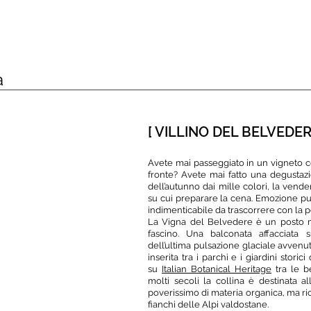
ALITA'
CAMERE
VISITE E DEGUSTAZIONI
DOVE 
a
[ VILLINO DEL BELVEDE
Avete mai passeggiato in un vigneto col 
fronte? Avete mai fatto una degustazio
dell’autunno dai mille colori, la vend
su cui preparare la cena. Emozione pur
indimenticabile da trascorrere con la 
La Vigna del Belvedere è un posto ma
fascino. Una balconata affacciata su
dell’ultima pulsazione glaciale avvenut
inserita tra i parchi e i giardini stori
su
Italian Botanical Heritage
tra le b
molti secoli la collina è destinata al
poverissimo di materia organica, ma ricc
fianchi delle Alpi valdostane.