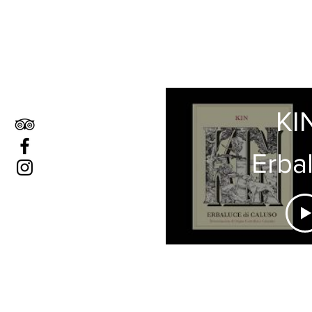
KIN
Erba
di Ca
DO