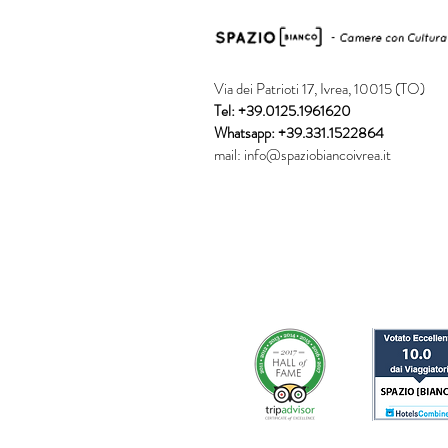
Via dei Patrioti 17, Ivrea, 10015 (TO)
Tel: +39.0125.1961620
Whatsapp: +39.331.1522864
mail:
info@spaziobiancoivrea.it