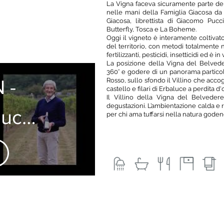
La Vigna faceva sicuramente parte del
nelle mani della Famiglia Giacosa da
Giacosa, librettista di Giacomo Pu
Butterfly, Tosca e La Boheme.
Oggi il vigneto è interamente coltivat
del territorio, con metodi totalmente na
fertilizzanti, pesticidi, insetticidi ed è i
La posizione della Vigna del Belvede
360° e godere di un panorama particol
 -
Rosso, sullo sfondo il Villino che accogli
castello e filari di Erbaluce a perdita d
Il Villino della Vigna del Belvedere
degustazioni. L’ambientazione calda e r
luce
per chi ama tuffarsi nella natura goden
luso
CG