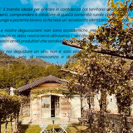
E' il tramite ideale per entrare in confidenza col territorio di origine, co
genti, comprendere il carattere di quella comunità rurale che per secoli,
lungo e paziente lavoro, lo ha reso un' eccellenza identitaria di un luogo.
Le nostre degustazioni non sono accademiche, ma raccontano la stor
tradizioni della nostra terra attraverso i vini che noi produciamo e quelli 
nostri amici produttori che condividono la nostra stessa filosofia.
Per noi degustare un vino non è solo assaporarlo, stimolando i sens
curiosità, sete, di conoscenza e di cultura, emozione intensa, di
immediata.
Prenota ora