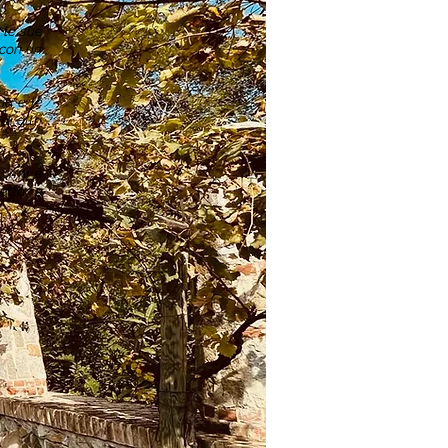
n le sue
 con un
ia e le
di altri
i, ma è
retta e