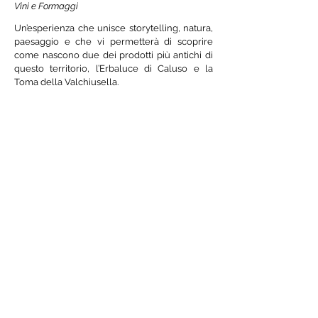
Vini e Formaggi
Un’esperienza che unisce storytelling, natura,
paesaggio e che vi permetterà di scoprire
come nascono due dei prodotti più antichi di
questo territorio, l’Erbaluce di Caluso e la
Toma della Valchiusella.
La Valchiusella è un territorio magico
nascosto tra boschi, laghi, colline e piccoli
borghi alle spalle di Ivrea. Qui esistono diversi
micro caseifici a conduzione femminile dove
si producono formaggi di altissima qualità e
fattura che profumano degli aromi delle erbe
selvatiche di cui sono ricchi i pascoli. Ma è con
l’affinamento che le “tome” raggiungono livelli
di qualità altissimi. E’ la maestria di Matteo Villa
a elevare la toma ad emozione pura. La sua
interazione coi margari rende queste forme di
formaggio in vere opere d’arte. La cantina di
affinamento di Matteo nel tempo si è
trasformata in una vera boutique del
formaggio della Valchiusella dove riposano
tome di latte crudo vaccino provenienti dai