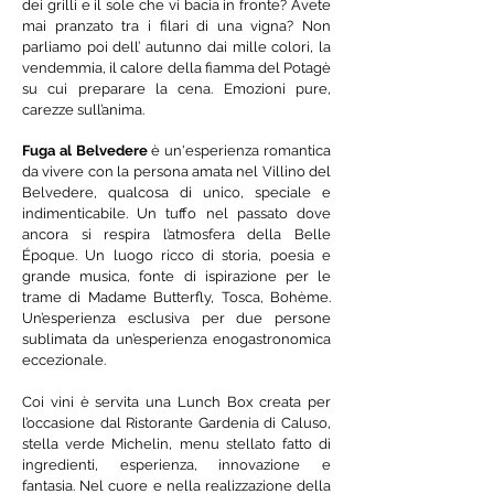
dei grilli e il sole che vi bacia in fronte? Avete
mai pranzato tra i filari di una vigna? Non
parliamo poi dell’ autunno dai mille colori, la
vendemmia, il calore della fiamma del Potagè
su cui preparare la cena. Emozioni pure,
carezze sull’anima.
Fuga al Belvedere
è un'esperienza romantica
da vivere con la persona amata nel Villino del
Belvedere, qualcosa di unico, speciale e
indimenticabile. Un tuffo nel passato dove
ancora si respira l’atmosfera della Belle
Époque. Un luogo ricco di storia, poesia e
grande musica, fonte di ispirazione per le
trame di Madame Butterfly, Tosca, Bohème.
Un’esperienza esclusiva per due persone
sublimata da un’esperienza enogastronomica
eccezionale.
Coi vini è servita una Lunch Box creata per
l’occasione dal Ristorante Gardenia di Caluso,
stella verde Michelin, menu stellato fatto di
ingredienti, esperienza, innovazione e
fantasia. Nel cuore e nella realizzazione della