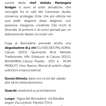
cucina della
chef stellata Mariangela
Susigan
ci sono le erbe selvatiche, che
raccoglie fra le valli del Canavese, studia,
conserva, protegge. Erbe che poi utilizza nei
suoi piatti, stagione dopo stagione, con
passione, eleganza, creatività. Cibi ricchi di
diversità, di profumi e di colori pensati per un
abbinamento ideale coi nostri vini
Fuga al Belvedere prevede anche una
degustazione di 4 vini
(CUVEE DES PALADINS,
Caluso DOCG Spumante Brut Metodo
Tradizionale,
KIN, Erbaluce di Caluso DOCG,
BOHEMIEN_Caluso Passito DOC e
ACINI
PERDUTI, Vino Bianco, Blend di antichi vitigni
autoctoni a bacca bianca)
Durata Stimata:
dalle ore 10.00 del sabato
alle 18.00 della domenica
Quando:
weekend su prenotazione
Luogo:
V
igna del Belvedere, Via Barattia
segue Via Loranzè, Parella (TO) e