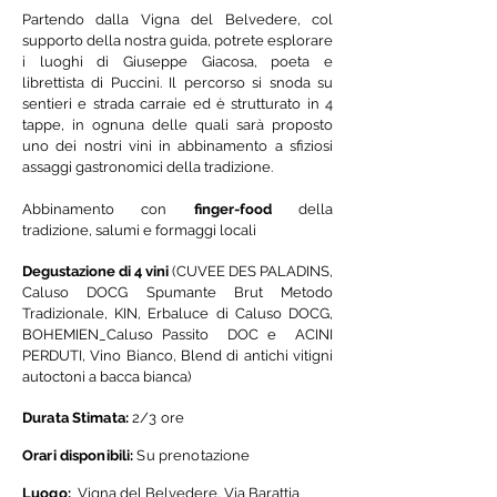
Partendo dalla Vigna del Belvedere, col
supporto della nostra guida, potrete esplorare
i luoghi di Giuseppe Giacosa, poeta e
librettista di Puccini. Il percorso si snoda su
sentieri e strada carraie ed è strutturato in 4
tappe, in ognuna delle quali sarà proposto
uno dei nostri vini in abbinamento a sfiziosi
assaggi gastronomici della tradizione.
Abbinamento con
finger-food
della
tradizione, salumi e formaggi locali
Degustazione di 4 vini
(CUVEE DES PALADINS,
Caluso DOCG Spumante Brut Metodo
Tradizionale,
KIN, Erbaluce di Caluso DOCG,
BOHEMIEN_Caluso Passito DOC e
ACINI
PERDUTI, Vino Bianco, Blend di antichi vitigni
autoctoni a bacca bianca)
Durata Stimata:
2/3 ore
Orari disponibili:
Su prenotazione
Luogo:
Vigna del Belvedere, Via Barattia