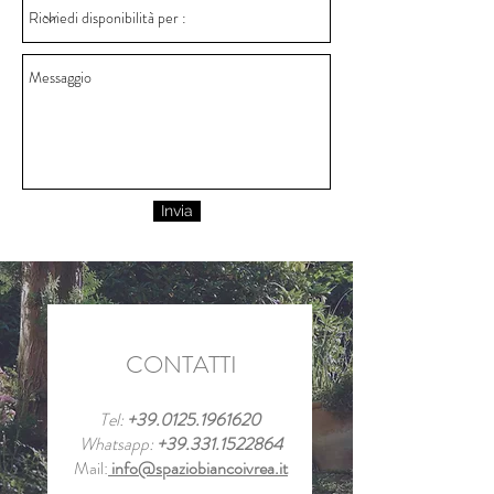
Invia
CONTATTI
Tel:
+39.012
5.1961620
Whatsapp:
+39.331.1522864
Mail:
info@spazio
biancoivrea.it