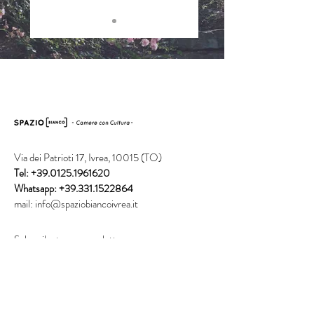
Via dei Patrioti 17, Ivrea, 10015 (TO)
Tel:
+39.0125.1961620
Whatsapp:
+39.331.1522864
mail:
info@spaziobiancoivrea.it
Subscribe to our newsletter
Invia