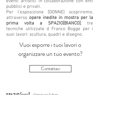
eventi artistici in collaborazione con enti
pubblici e privati.
Per l'esposizione [DONNE] scopriremo,
attraverso
opere inedite in mostra per la
prima volta a SPAZIO[BIANCO]
, tre
tecniche utilizzate d Franco Bogge per i
suoi lavori: scultura, quadri e disegno.
Vuoi esporre i tuoi lavori o
organizzare un tuo evento?
Contattaci
Via dei Patrioti 17, Ivrea, 10015 (TO)
Tel:
+39.0125.1961620
Whatsapp:
+39.331.1522864
mail:
info@spaziobiancoivrea.it