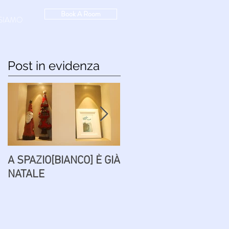
Book A Room
SIAMO
Post in evidenza
A SPAZIO[BIANCO] È GIÀ
PAROLE AD
NATALE
[INCHIOSTRO]