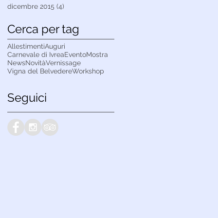
dicembre 2015
(4)
4 post
Cerca per tag
Allestimenti
Auguri
Carnevale di Ivrea
Evento
Mostra
News
Novità
Vernissage
Vigna del Belvedere
Workshop
Seguici