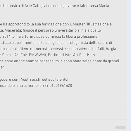
e ha approfondito la sua formazione con il Master "Illustrazione e 
a, Macerata; finisce il percorso universitario e inizia quello 
o 2014 torna a Torino dove comincia la libera professione. 
isce e sperimenta l'arte calligrafica, protagonista delle opere di 
 in cui ottiene numerosi successi e riconoscimenti: infatti, ha già 
roke Art Fair, BMW Welt, Berliner Liste, Art Fair Köln.  
he sono anche stampe per tessuto, e sono state selezionate da grandi 
ner.
dere con i Vostri occhi del suo talento! 
telefonando prima al numero +39 01251961620