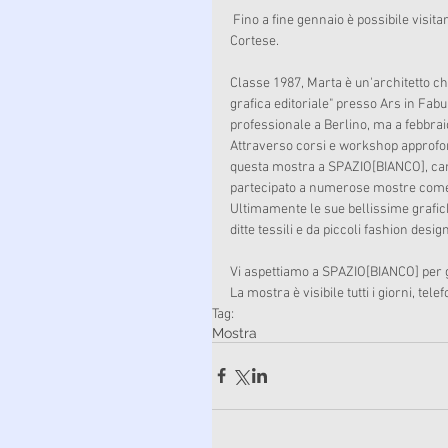
 Fino a fine gennaio è possibile visitare la mostra di Arte Calligrafica della giovane e talentuosa Marta 
Cortese. 
Classe 1987, Marta è un'architetto ch
grafica editoriale" presso Ars in Fabul
professionale a Berlino, ma a febbrai
Attraverso corsi e workshop approfond
questa mostra a SPAZIO[BIANCO], campo
partecipato a numerose mostre come St
Ultimamente le sue bellissime grafic
ditte tessili e da piccoli fashion desig
Vi aspettiamo a SPAZIO[BIANCO] per go
La mostra è visibile tutti i giorni, 
Tag:
Mostra