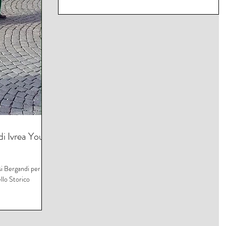
di Ivrea Your
i Bergandi per
ello Storico