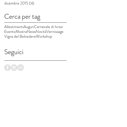
dicembre 2015
(4)
4 post
Cerca per tag
Allestimenti
Auguri
Carnevale di Ivrea
Evento
Mostra
News
Novità
Vernissage
Vigna del Belvedere
Workshop
Seguici