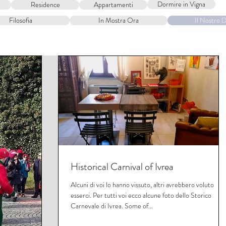
Dormire in Vigna
Residence
Appartamenti
ALITA'
CAMERE
VISITE E DEGUSTAZIONI
DOVE 
Filosofia
In Mostra Ora
Il Nostro D
Historical Carnival of Ivrea
Alcuni di voi lo hanno vissuto, altri avrebbero voluto
esserci. Per tutti voi ecco alcune foto dello Storico
Carnevale di Ivrea. Some of...