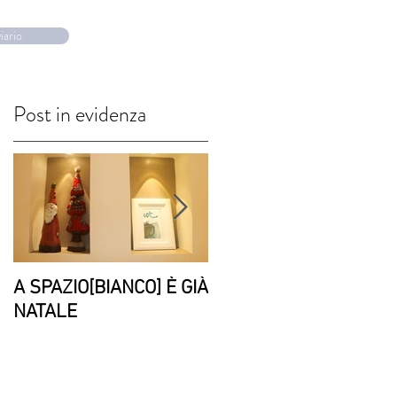
Book A Room
SIAMO
iario
Post in evidenza
A SPAZIO[BIANCO] È GIÀ
PAROLE AD
NATALE
[INCHIOSTRO]