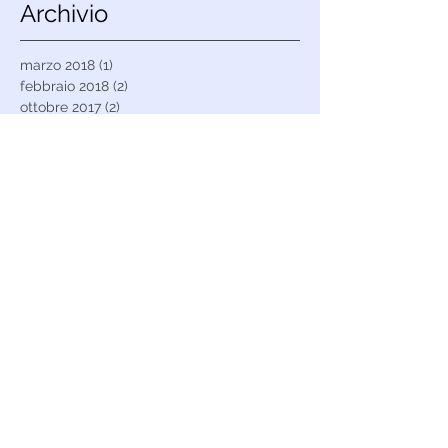
Archivio
marzo 2018
(1)
1 post
febbraio 2018
(2)
2 post
ottobre 2017
(2)
2 post
luglio 2017
(1)
1 post
giugno 2017
(1)
1 post
aprile 2017
(1)
1 post
marzo 2017
(1)
1 post
febbraio 2017
(1)
1 post
dicembre 2016
(1)
1 post
ottobre 2016
(1)
1 post
settembre 2016
(1)
1 post
maggio 2016
(1)
1 post
aprile 2016
(1)
1 post
marzo 2016
(2)
2 post
febbraio 2016
(3)
3 post
gennaio 2016
(1)
1 post
dicembre 2015
(4)
4 post
Cerca per tag