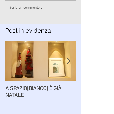
Scrivi un commento...
Post in evidenza
A SPAZIO[BIANCO] È GIÀ
PAROLE AD [IN
NATALE