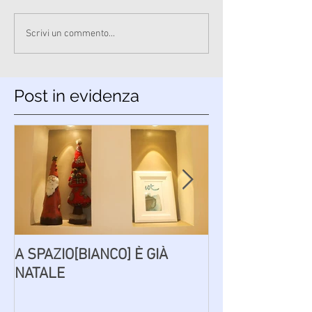
Scrivi un commento...
Post in evidenza
A SPAZIO[BIANCO] È GIÀ
PAROLE AD [IN
NATALE