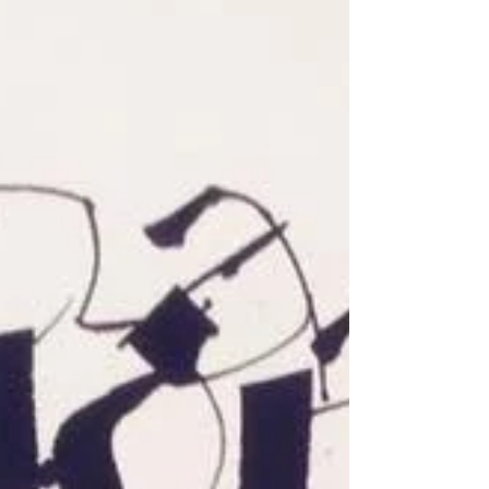
A SPAZIO[BIANCO] È GIÀ NATALE